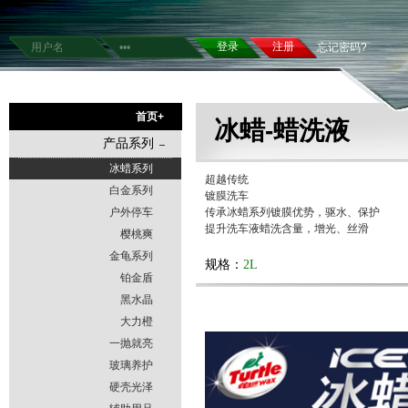
注册
忘记密码?
首页+
冰蜡-蜡洗液
产品系列
冰蜡系列
超越传统
白金系列
镀膜洗车
户外停车
传承冰蜡系列镀膜优势，驱水、保护
提升洗车液蜡洗含量，增光、丝滑
樱桃爽
金龟系列
规格：
2L
铂金盾
黑水晶
大力橙
一抛就亮
玻璃养护
硬壳光泽